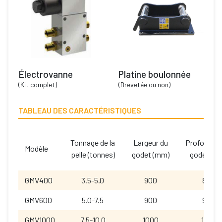
Électrovanne
Platine boulonnée
(Kit complet)
(Brevetée ou non)
TABLEAU DES CARACTÉRISTIQUES
Tonnage de la
Largeur du
Profondeur
Modèle
pelle (tonnes)
godet (mm)
godet (m
GMV400
3.5-5.0
900
800
GMV600
5.0-7.5
900
940
GMV1000
7.5-10.0
1000
1050