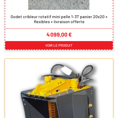
Godet cribleur rotatif mini pelle 1-3T panier 20x20 +
flexibles + livraison offerte
Prix
4 099,00 €
VOIR LE PRODUIT