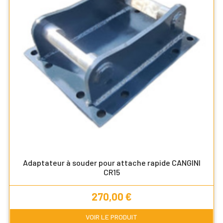
Adaptateur à souder pour attache rapide CANGINI
CR15
Prix
270,00 €
VOIR LE PRODUIT