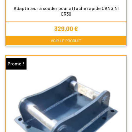
Adaptateur à souder pour attache rapide CANGINI
CR30
Prix
329,00 €
VOIR LE PRODUIT
Promo !