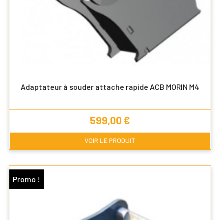
Adaptateur à souder attache rapide ACB MORIN M4
Prix
599,00 €
VOIR LE PRODUIT
Promo !