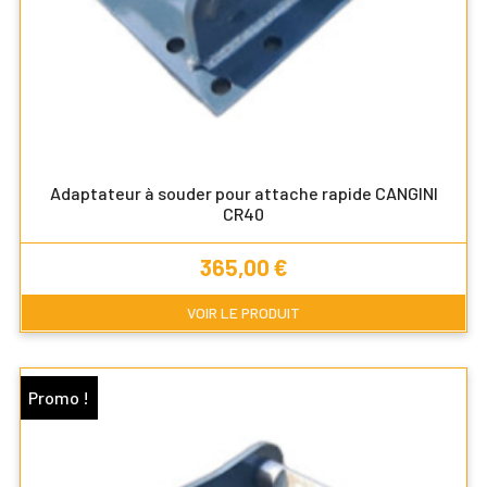
Adaptateur à souder pour attache rapide CANGINI
CR40
Prix
365,00 €
VOIR LE PRODUIT
Promo !