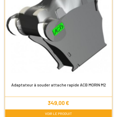
Adaptateur à souder attache rapide ACB MORIN M2
Prix
349,00 €
VOIR LE PRODUIT