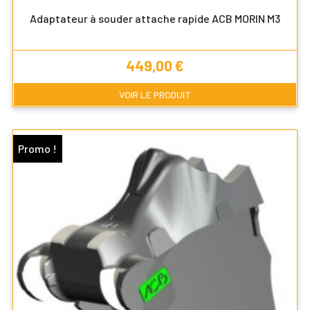
Adaptateur à souder attache rapide ACB MORIN M3
Prix
449,00 €
VOIR LE PRODUIT
Promo !