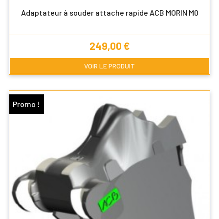
Adaptateur à souder attache rapide ACB MORIN M0
Prix
249,00 €
VOIR LE PRODUIT
Promo !