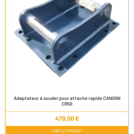
Adaptateur à souder pour attache rapide CANGINI
CR50
Prix
479,00 €
VOIR LE PRODUIT