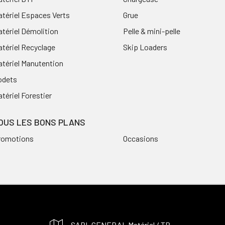
tériel Espaces Verts
Grue
tériel Démolition
Pelle & mini-pelle
tériel Recyclage
Skip Loaders
tériel Manutention
odets
tériel Forestier
OUS LES BONS PLANS
romotions
Occasions
SARL GENERAL Matériel / TP