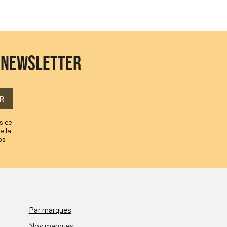
E NEWSLETTER
R
s ce
e la
os
Par marques
Nos marques