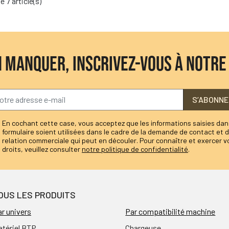
e 7 article(s)
N MANQUER, INSCRIVEZ-VOUS À NOTR
S’ABONNE
En cochant cette case, vous acceptez que les informations saisies dan
formulaire soient utilisées dans le cadre de la demande de contact et d
relation commerciale qui peut en découler. Pour connaître et exercer v
droits, veuillez consulter
notre politique de confidentialité
.
OUS LES PRODUITS
r univers
Par compatibilité machine
atériel BTP
Chargeuse