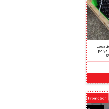
Locatio
polyeu
S
Promotion