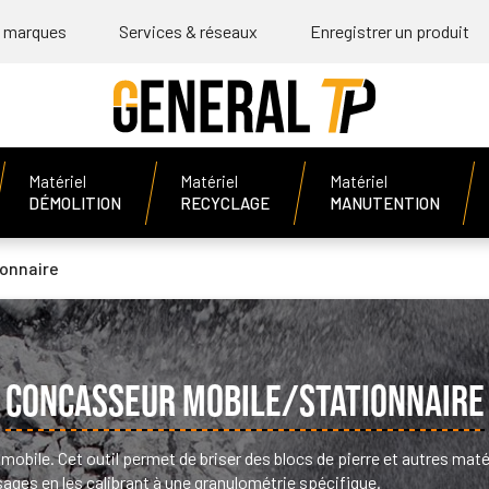
 marques
Services & réseaux
Enregistrer un produit
Matériel
Matériel
Matériel
DÉMOLITION
RECYCLAGE
MANUTENTION
onnaire
CONCASSEUR MOBILE/STATIONNAIRE
bile. Cet outil permet de briser des blocs de pierre et autres matér
sages en les calibrant à une granulométrie spécifique.