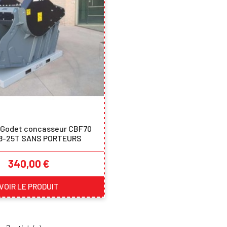
 Godet concasseur CBF70
 18-25T SANS PORTEURS
Prix
340,00 €
VOIR LE PRODUIT