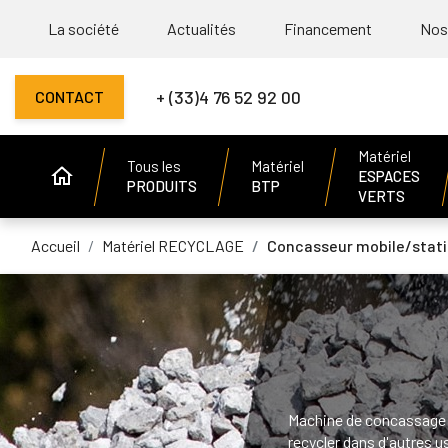
La société
Actualités
Financement
Nos
+ (33)4 76 52 92 00
CONTACT
Matériel
Tous les
Matériel
ESPACES
PRODUITS
BTP
VERTS
Accueil
Matériel RECYCLAGE
Concasseur mobile/stati
Machine de concassage mo
recycler dans d'autres u