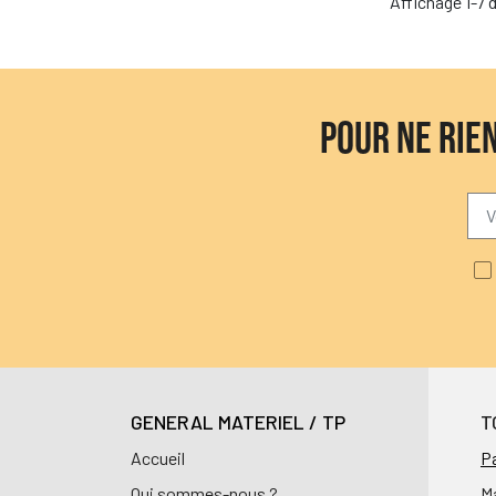
Affichage 1-7 d
POUR NE RIE
GENERAL MATERIEL / TP
T
Accueil
Pa
Qui sommes-nous ?
M