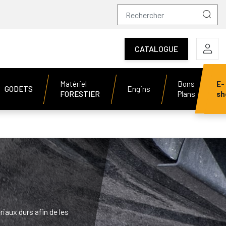
CATALOGUE
Matériel
Bons
E-
GODETS
Engins
FORESTIER
Plans
sh
iaux durs afin de les