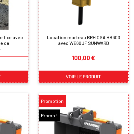
e fixe avec
Location marteau BRH OSA HB300
e de
avec WE60UF SUNWARD
-
Prix
100,00 €
T
VOIR LE PRODUIT
Promotion
Promo !