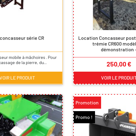
 concasseur série CR
Location Concasseur post
trémie CR600 modèl
démonstration 
seur mobile à mâchoires . Pour
Prix
cassage de la pierre, du...
250,00 €
VOIR LE PRODUIT
VOIR LE PRODUI
Promotion
Promo !