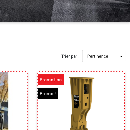
Trier par :
Promotion
Promo !