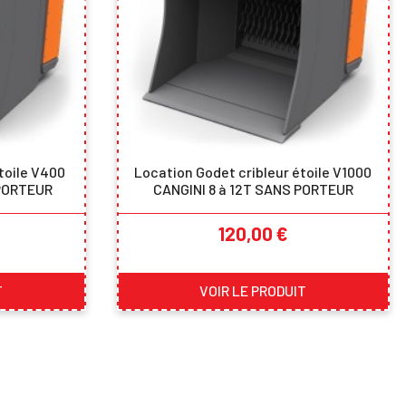
toile V400
Location Godet cribleur étoile V1000
 PORTEUR
CANGINI 8 à 12T SANS PORTEUR
Prix
120,00 €
T
VOIR LE PRODUIT