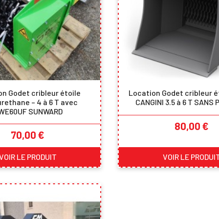
n Godet cribleur étoile
Location Godet cribleur é
rethane – 4 à 6 T avec
CANGINI 3.5 à 6 T SANS
WE60UF SUNWARD
Prix
80,00 €
Prix
70,00 €
VOIR LE PRODUIT
VOIR LE PRODUI