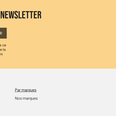
E NEWSLETTER
R
s ce
e la
os
Par marques
Nos marques