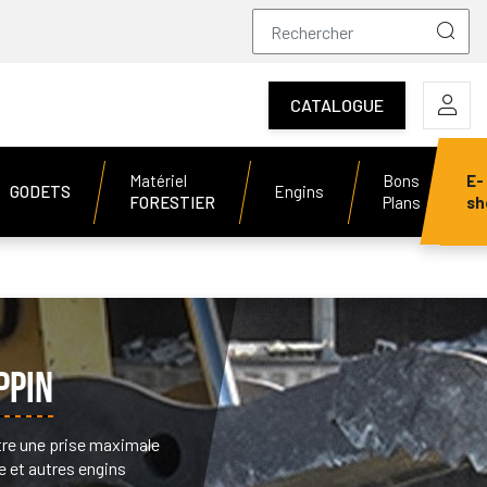
CATALOGUE
Matériel
Bons
E-
GODETS
Engins
FORESTIER
Plans
sh
PPIN
tre une prise maximale
e et autres engins