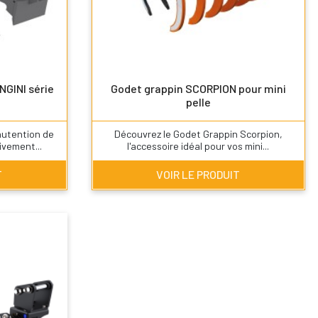
GINI série
Godet grappin SCORPION pour mini
pelle
nutention de
Découvrez le Godet Grappin Scorpion,
ivement...
l'accessoire idéal pour vos mini...
T
VOIR LE PRODUIT