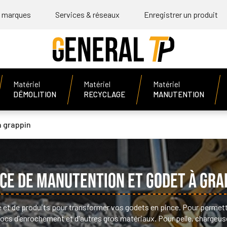
 marques
Services & réseaux
Enregistrer un produit
Matériel
Matériel
Matériel
DÉMOLITION
RECYCLAGE
MANUTENTION
 grappin
CE DE MANUTENTION ET GODET À GRA
et de produits pour transformer vos godets en pince. Pour permet
locs d'enrochement et d'autres gros matériaux. Pour pelle, chargeus