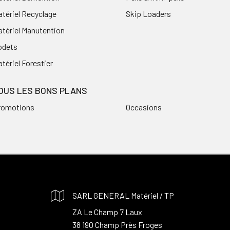
tériel Recyclage
Skip Loaders
tériel Manutention
odets
tériel Forestier
OUS LES BONS PLANS
romotions
Occasions
SARL GENERAL Matériel / TP
ZA Le Champ 7 Laux
38 190 Champ Près Froges