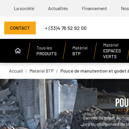
La société
Actualités
Financement
Nos
+ (33)4 76 52 92 00
CONTACT
Matériel
Tous les
Matériel
ESPACES
PRODUITS
BTP
VERTS
Accueil
Matériel BTP
Pouce de manutention et godet à
POU
Gamme de godet à pince 
lors du chargement de b