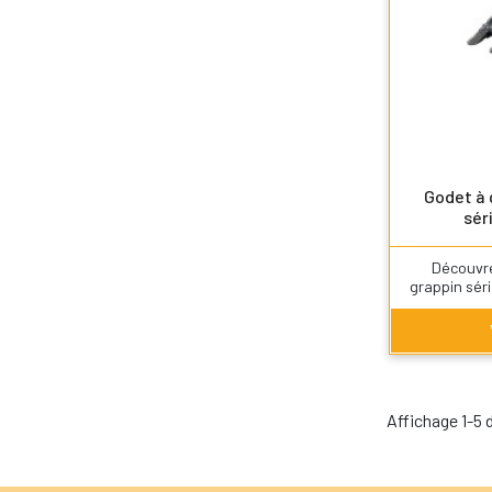
Godet à
sér
Découvr
grappin séri
Affichage 1-5 d