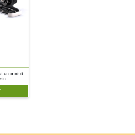
st un produit
ini...
T