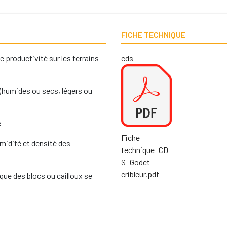
FICHE TECHNIQUE
 productivité sur les terrains
cds
x (humides ou secs, légers ou
 drainage
Fiche
umidité et densité des
technique_CD
S_Godet
cribleur.pdf
que des blocs ou cailloux se