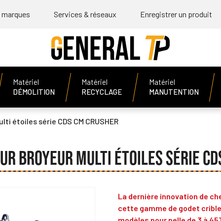
 marques
Services & réseaux
Enregistrer un produit
Matériel
Matériel
Matériel
DÉMOLITION
RECYCLAGE
MANUTENTION
ulti étoiles série CDS CM CRUSHER
UR BROYEUR MULTI ÉTOILES SÉRIE C
La dernière innovation de c
cette gamme de godet cribleu
modèles pour pelle de 3 à 45