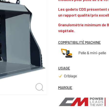
Les godets CDS présentent 
un rapport qualité/prix excel
Granulométrie minimum de 8mm
végétale.
COMPATIBILITÉ MACHINE
Pelle & mini-pelle
USAGE
Criblage
MARQUE