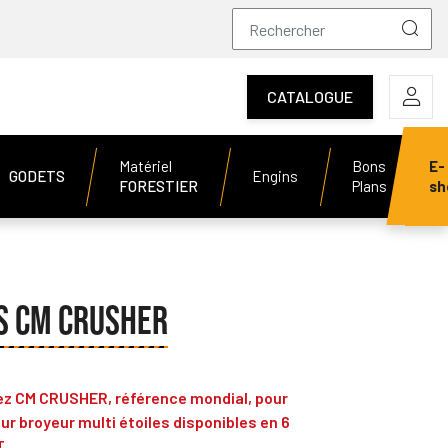
CATALOGUE
Matériel
Bons
E-
GODETS
Engins
FORESTIER
Plans
sh
DS CM CRUSHER
hez CM CRUSHER, référence mondial, pour
r broyeur multi étoiles disponibles en 6
T.