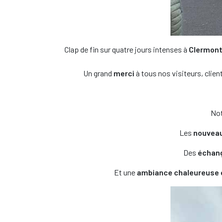
Clap de fin sur quatre jours intenses à
Clermont
Un grand
merci
à tous nos visiteurs, clie
No
Les
nouvea
Des
échang
Et une
ambiance chaleureuse e