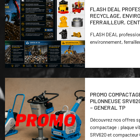
FLASH DEAL PROFE
RECYCLAGE, ENVIR
FERRAILLEUR, CENT
FLASH DEAL professionn
environnement, ferrailleu
PROMO COMPACTAGE
PILONNEUSE SRV62
– GENERAL TP
Découvrez nos offres sp
compactage : plaque vi
SRV620 et compacteur CR