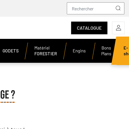
CATALOGUE
Matériel
Bons
E-
GODETS
Engins
FORESTIER
Plans
sh
GE ?