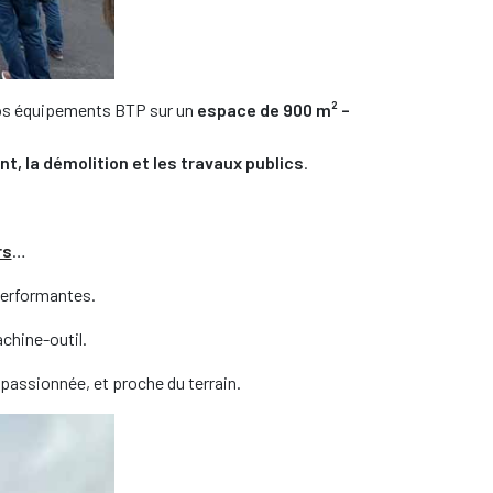
nos équipements BTP sur un
espace de 900 m² –
t, la démolition et les travaux publics
.
rs
…
performantes.
achine-outil.
 passionnée, et proche du terrain.