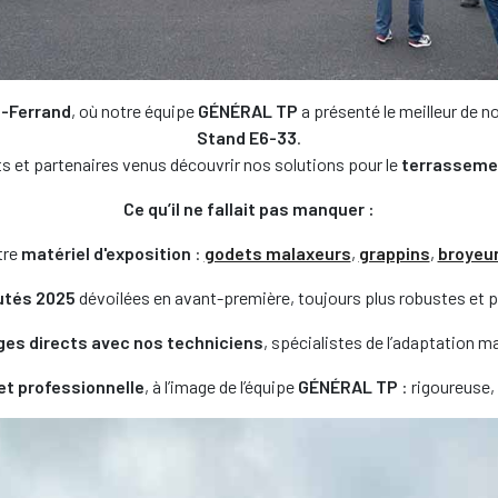
-Ferrand
, où notre équipe
GÉNÉRAL TP
a présenté le meilleur de 
Stand E6-33
.
nts et partenaires venus découvrir nos solutions pour le
terrassemen
Ce qu’il ne fallait pas manquer :
tre
matériel d'exposition
:
godets malaxeurs
,
grappins
,
broyeu
utés 2025
dévoilées en avant-première, toujours plus robustes et 
es directs avec nos techniciens
, spécialistes de l’adaptation m
t professionnelle
, à l’image de l’équipe
GÉNÉRAL TP
: rigoureuse,