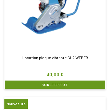
Location plaque vibrante CH2 WEBER
Prix
30,00 €
VOIR LE PRODUIT
Nouveauté