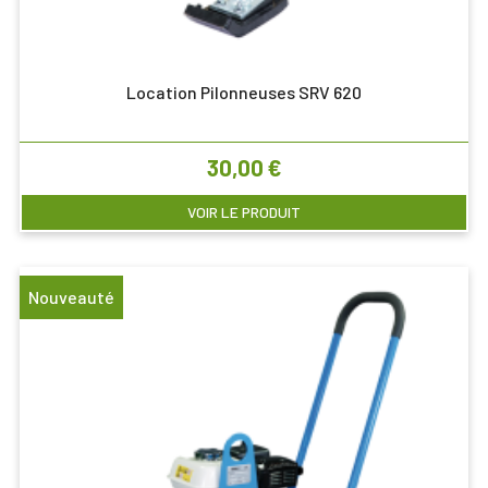
Location Pilonneuses SRV 620
Prix
30,00 €
VOIR LE PRODUIT
Nouveauté