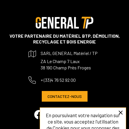
VOTRE PARTENAIRE DU MATÉRIEL BTP, DÉMOLITION,
RECYCLAGE ET BOIS ENERGIE
SARL GENERAL Matériel / TP
ZA Le Champ 7 Laux
38 190 Champ Près Froges
+ (33)4 76 52 92 00
CONTACTEZ-NOUS
close
En poursuivant votre navigation sur
ce site, vous acceptez l'utilisation
de Cookies pour vous proposer des