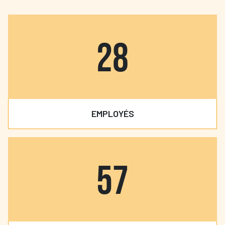
30
EMPLOYÉS
65