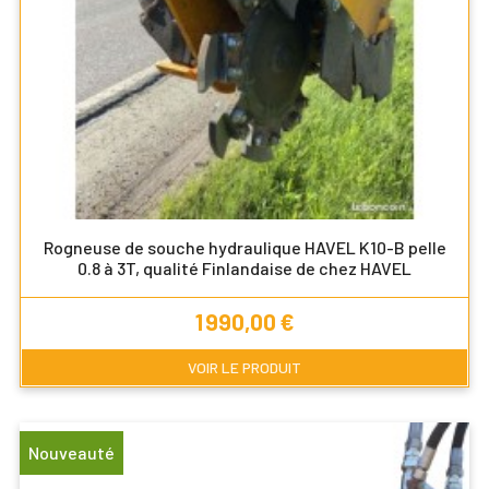
Rogneuse de souche hydraulique HAVEL K10-B pelle
0.8 à 3T, qualité Finlandaise de chez HAVEL
Prix
1 990,00 €
VOIR LE PRODUIT
Nouveauté