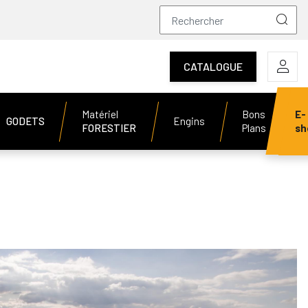
CATALOGUE
Matériel
Bons
E-
GODETS
Engins
FORESTIER
Plans
sh