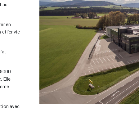
t au
nir en
et l’envie
iat
e 8000
. Elle
gamme
tion avec