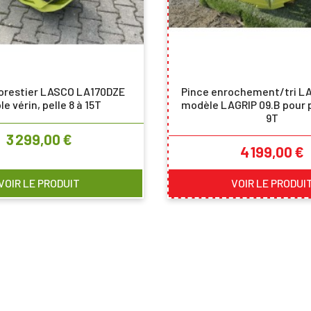
forestier LASCO LA170DZE
Pince enrochement/tri 
e vérin, pelle 8 à 15T
modèle LAGRIP 09.B pour p
9T
Prix
3 299,00 €
Prix
4 199,00 €
VOIR LE PRODUIT
VOIR LE PRODUI